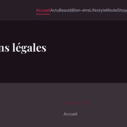
Accueil
Actu
Beauté
Bien-etre
Lifestyle
Mode
Shop
s légales
NAVIGATION
Accueil