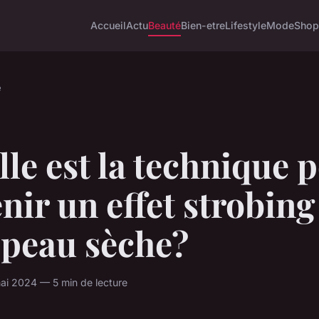
Accueil
Actu
Beauté
Bien-etre
Lifestyle
Mode
Shop
é
le est la technique 
nir un effet strobing
 peau sèche?
i 2024 — 5 min de lecture