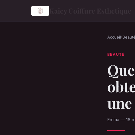
Kaicy Coiffure Esthetique
Accueil
›
Beaut
BEAUTÉ
Quel
obte
une
Emma — 18 ma