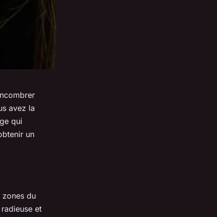
 encombrer
us avez la
ge qui
btenir un
s zones du
 radieuse et