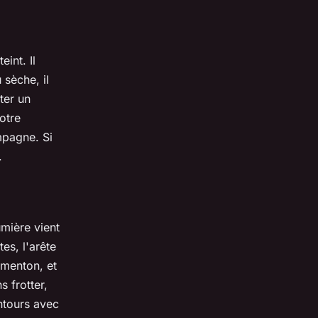
eint. Il
 sèche, il
ter un
otre
mpagne. Si
.
umière vient
es, l'arête
 menton, et
s frotter,
ontours avec