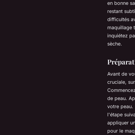
en bonne san
restant subt
difficultés 
maquillage t
inquiétez pa
sèche.
Préparati
Avant de vou
cruciale, su
Commencez 
de peau. Ap
votre peau.
l'étape sui
appliquer un
pour le maqu