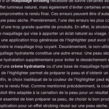
on d'un
maquillage strobing
nécessite de suivre certaines a
ffet lumineux naturel, mais également d'éviter certaines err
ompromettre le rendu final. Ces erreurs peuvent être d'auta
 une peau sèche. Premièrement, l'une des erreurs les plus c
n d'une trop grande quantité de produits. En effet, le strobi
 maquillage qui vise à apporter un éclat naturel au visage.
une application trop généreuse de l'highlighter peut avoir l
endre le maquillage trop voyant. Deuxièmement, la non-utili
uillage hydratante constitue une autre erreur. Une peau sè
e hydratation supplémentaire pour éviter le dessèchement et 
n d'une
crème hydratante
ou d'une base de maquillage hydr
n de l'highlighter permet de préparer la peau et d'obtenir un
fin, le choix inadéquat de la couleur de l'highlighter peut 
e le rendu final. Comme mentionné précédemment, la coul
r doit être adaptée à la carnation de la peau pour un résultat
t essentiel de bien préparer sa peau, de choisir le bon prod
application pour un effet strobing réussi sur une peau sèche.