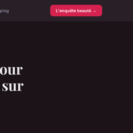
ping
L'enquête beauté →
pour
 sur