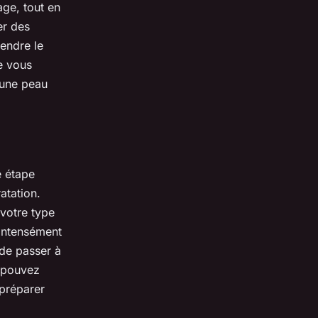
age, tout en
er des
rendre le
ne vous
r une peau
e étape
atation.
votre type
 intensément
de passer à
s pouvez
 préparer