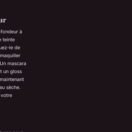
ur
ofondeur à
 teinte
quez-le de
 maquiller
. Un mascara
et un gloss
 maintenant
eau sèche.
 votre