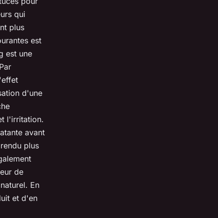
stuces pour
eurs qui
nt plus
ourantes est
ng est une
 Par
'effet
sation d'une
che
l'irritation.
atante avant
 rendu plus
également
eur de
 naturel. En
uit et d'en