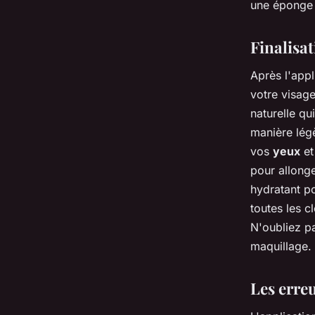
une éponge 
Finalisa
Après l'appl
votre visag
naturelle qu
manière légè
vos
yeux
et
pour allonge
hydratant po
toutes les c
N'oubliez pa
maquillage. 
Les erreu