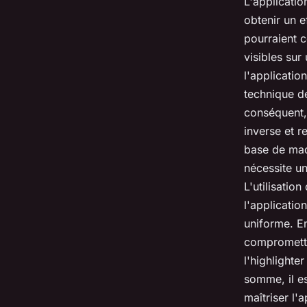
L'applicati
obtenir un e
pourraient c
visibles sur
l'applicatio
technique de
conséquent, 
inverse et r
base de maq
nécessite un
L'utilisatio
l'applicatio
uniforme. En
compromettr
l'highlighte
somme, il es
maîtriser l'